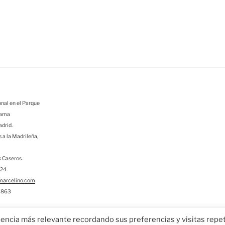
nal en el Parque
rama
adrid.
s a la Madrileña,
s Caseros.
924.
arcelino.com
24863
iencia más relevante recordando sus preferencias y visitas repet