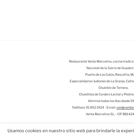
Restaurante Venta Marcelino, cocina tradicio
Nacional de la Sierra de Guadar
Puerto de Los Cotos, Rascafría, M
Especialidad en Judiones de La Granja, Callo
Chuletón de Ternera,
Chuletitas de Cordero Lechal y Postre
Abrimos todos los días desde 1
Teléfono: 91 852 1924 - Email:
ven@ventam
Venta Marcelino SL. - CIF B814
Usamos cookies en nuestro sitio web para brindarle la exper