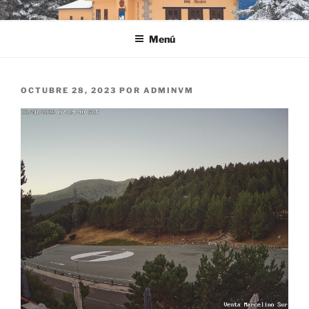
Saltar
VENTA MARCELINO
al
Menú
contenido
PUBLICADO
OCTUBRE 28, 2023
POR
ADMINVM
EL